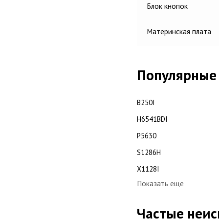
Блок кнопок
Материнская плата
Популярные 
B250I
H6541BDI
P5630
S1286H
X1128I
Показать еще
Частые неис